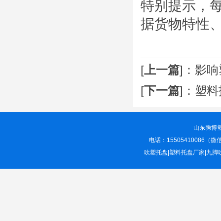
特别提示，
据货物特性
[
上一篇
]：
影响
[
下一篇
]：
塑料
山东腾博
电话：15505410086
吹塑托盘|塑料托盘厂家|九脚