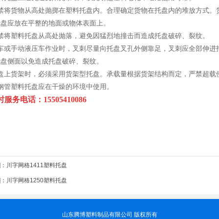
严禁将货物从高处抛掷在塑料托盘内。合理确定货物在托盘内的堆放方式。
托盘应放在平整的地面或物体表面上。
严禁将塑料托盘从高处抛落，避免因猛烈地撞击而造成托盘破碎、裂纹。
叉车或手动液压车作业时，叉刺尽量向托盘叉孔外侧靠足，叉刺应全部伸进
托盘侧面以免造成托盘破碎、裂纹。
托盘上货架时，必须采用货架型托盘。承载量根据货架结构而定，严禁超载
钢管塑料托盘应在干燥的环境中使用。
小时服务电话：
15505410086
]：
川字网格1411塑料托盘
]：
川字网格1250塑料托盘
山东腾博塑料制品有限公司 版权所有