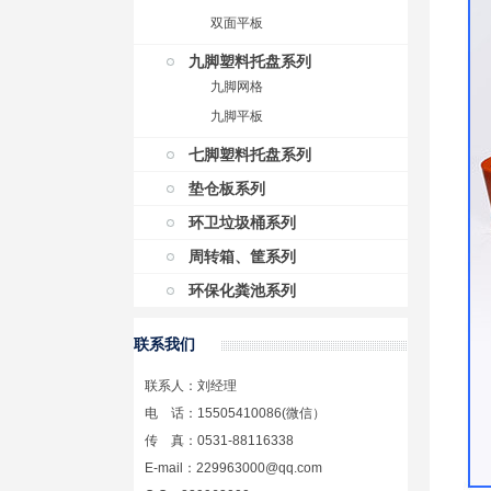
双面平板
九脚塑料托盘系列
九脚网格
九脚平板
七脚塑料托盘系列
垫仓板系列
环卫垃圾桶系列
周转箱、筐系列
环保化粪池系列
联系我们
联系人：刘经理
电 话：15505410086(微信）
传 真：0531-88116338
E-mail：229963000@qq.com