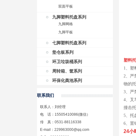
双面平板
九脚塑料托盘系列
九脚网格
九脚平板
七脚塑料托盘系列
垫仓板系列
塑料
环卫垃圾桶系列
1、
周转箱、筐系列
2、
环保化粪池系列
物的
3、
联系我们
4、
联系人：刘经理
撞击
电 话：15505410086(微信）
5、
传 真：0531-88116338
6、置
E-mail：229963000@qq.com
24