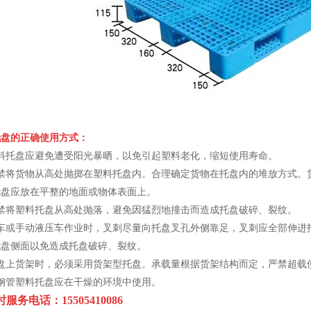
托盘的正确使用方式
：
塑料托盘应避免遭受阳光暴晒，以免引起塑料老化，缩短使用寿命。
严禁将货物从高处抛掷在塑料托盘内。合理确定货物在托盘内的堆放方式。
托盘应放在平整的地面或物体表面上。
严禁将塑料托盘从高处抛落，避免因猛烈地撞击而造成托盘破碎、裂纹。
叉车或手动液压车作业时，叉刺尽量向托盘叉孔外侧靠足，叉刺应全部伸进
托盘侧面以免造成托盘破碎、裂纹。
托盘上货架时，必须采用货架型托盘。承载量根据货架结构而定，严禁超载
钢管塑料托盘应在干燥的环境中使用。
小时服务电话：
15505410086