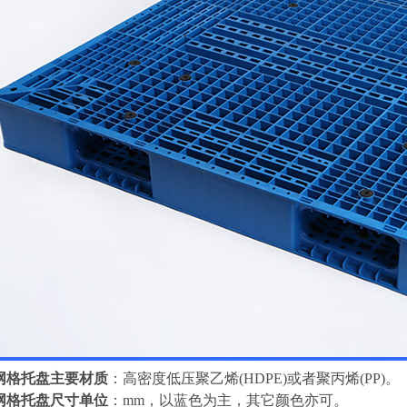
网格
托盘主要材质
：高密度低压聚乙烯(HDPE)或者聚丙烯(PP)。
网格
托盘
尺寸单位
：mm，以蓝色为主，其它颜色亦可。