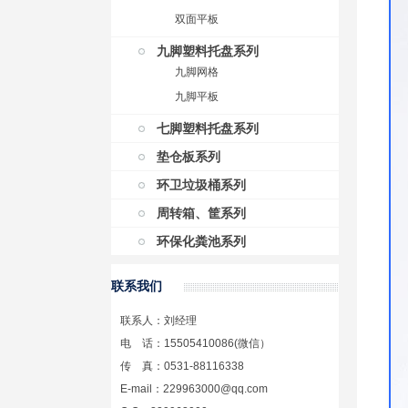
双面平板
九脚塑料托盘系列
九脚网格
九脚平板
七脚塑料托盘系列
垫仓板系列
环卫垃圾桶系列
周转箱、筐系列
环保化粪池系列
联系我们
联系人：刘经理
电 话：15505410086(微信）
传 真：0531-88116338
E-mail：229963000@qq.com